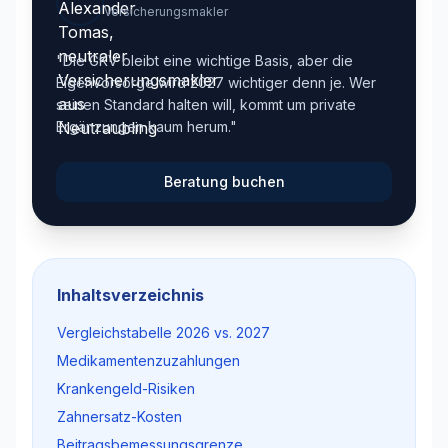
Versicherungsmakler
"Die GKV bleibt eine wichtige Basis, aber die
Eigenvorsorge wird 2027 wichtiger denn je. Wer
seinen Standard halten will, kommt um private
Ergänzungen kaum herum."
Beratung buchen
Inhaltsverzeichnis
Vergleichstabelle 2026 vs. 2027
Medikamentenzuzahlungen
Krankengeld-Risiken
Zahnersatz-Kosten
Beitragsbemessungsgrenze