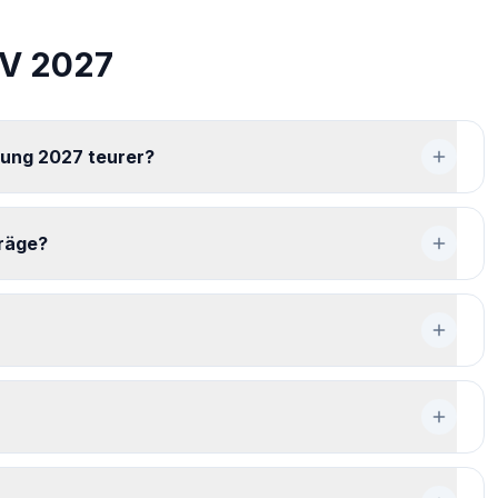
KV 2027
rung 2027 teurer?
räge?