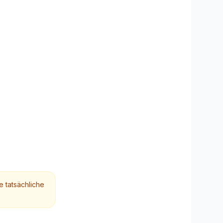
MisterPilot
Strom und Gas optimieren
e tatsächliche