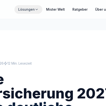
Zum Hauptinhalt springen
Lösungen
Mister Welt
Ratgeber
Über 
THEMENWELTEN
Wähle den Bereich, der gerade für dich relevant ist.
MisterZahn
Zahnzusatzversicherung verständlich erklärt
026
12 Min. Lesezeit
MisterCover
PKV und Zusatzversicherungen im Überblick
e
MisterInvest
sicherung 202
Vermögensaufbau mit Struktur