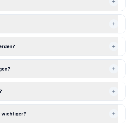
erden?
igen?
?
 wichtiger?