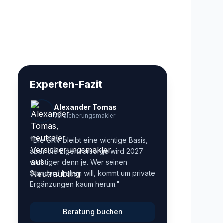
Experten-Fazit
Alexander Tomas
Versicherungsmakler
"Die GKV bleibt eine wichtige Basis,
aber die Eigenvorsorge wird 2027
wichtiger denn je. Wer seinen
Standard halten will, kommt um private
Ergänzungen kaum herum."
Beratung buchen