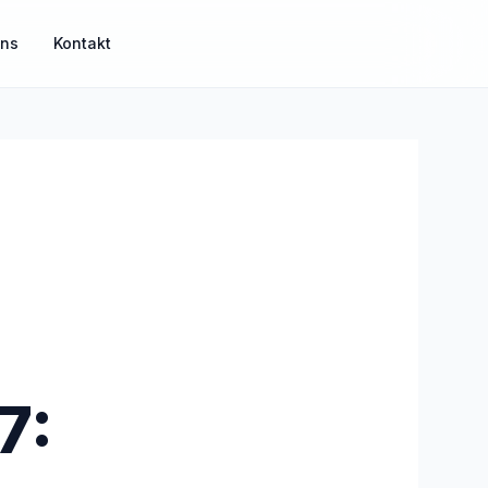
uns
Kontakt
MisterGuard
Risikoabsicherung für Einkommen und Familie
MisterSecure
Alltagsabsicherung klar strukturiert
Mister Gold
7:
Sachwerte und Gold als Ergänzung