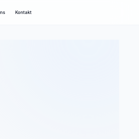
uns
Kontakt
MisterGuard
Risikoabsicherung für Einkommen und Familie
MisterSecure
Alltagsabsicherung klar strukturiert
Mister Gold
Sachwerte und Gold als Ergänzung