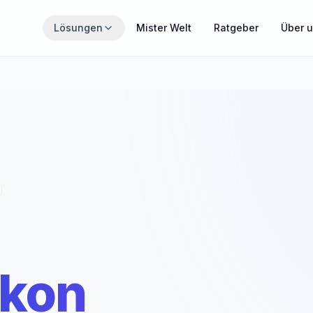
Zum Hauptinhalt springen
Lösungen
Mister Welt
Ratgeber
Über 
THEMENWELTEN
Wähle den Bereich, der gerade für dich relevant ist.
MisterZahn
Zahnzusatzversicherung verständlich erklärt
MisterCover
PKV und Zusatzversicherungen im Überblick
MisterInvest
ikon
Vermögensaufbau mit Struktur