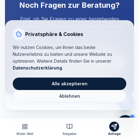
Noch Fragen zur Beratung?
Egal, ob Sie Fragen zu einer bestehenden
Absicherung haben oder eine neue Beratung
wünschen – wir sind gerne persönlich,
Privatsphäre & Cookies
telefonisch oder digital für Sie da.
Wir nutzen Cookies, um Ihnen das beste
Nutzererlebnis zu bieten und unsere Website zu
optimieren. Weitere Details finden Sie in unserer
+49 9401 9282606
Datenschutzerklärung
.
Kontakt aufnehmen
Alle akzeptieren
Ablehnen
Mister Welt
Ratgeber
Anfrage