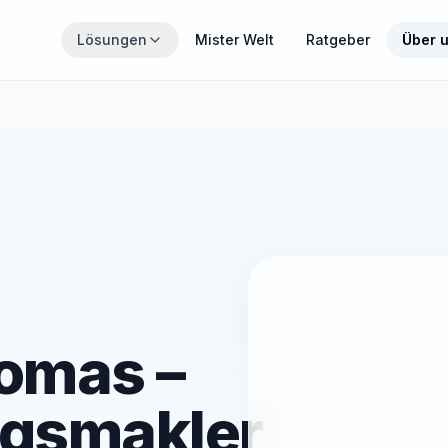
Zum Hauptinhalt springen
Lösungen
Mister Welt
Ratgeber
Über 
THEMENWELTEN
Wähle den Bereich, der gerade für dich relevant ist.
MisterZahn
Zahnzusatzversicherung verständlich erklärt
MisterCover
PKV und Zusatzversicherungen im Überblick
omas –
MisterInvest
Vermögensaufbau mit Struktur
ngsmakler