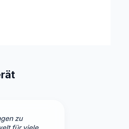
rät
ngen zu
lt für viele