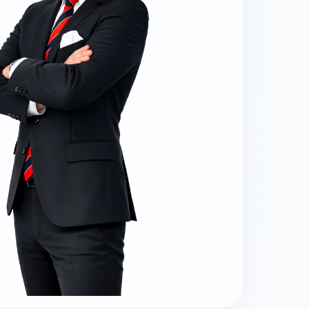
MisterPilot
Strom und Gas optimieren