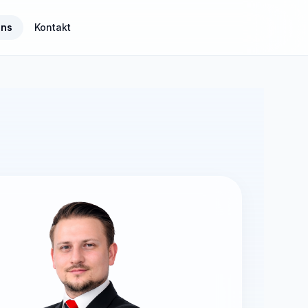
uns
Kontakt
MisterGuard
Risikoabsicherung für Einkommen und Familie
MisterSecure
Alltagsabsicherung klar strukturiert
Mister Gold
Sachwerte und Gold als Ergänzung