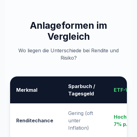
Anlageformen im
Vergleich
Wo liegen die Unterschiede bei Rendite und
Risiko?
Sparbuch /
Merkmal
ETF-Weltp
Tagesgeld
Gering (oft
Hoch (his
Renditechance
unter
7% p.a.)
Inflation)