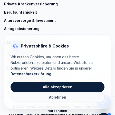
Private Krankenversicherung
Berufsunfähigkeit
Altersvorsorge & Investment
Alltagsabsicherung
VERTRAUEN & SICHERHEIT
Privatsphäre & Cookies
IHK Geprüft
Wir nutzen Cookies, um Ihnen das beste
§ 34d GewO zugelassen
Nutzererlebnis zu bieten und unsere Website zu
DSGVO Konform
optimieren. Weitere Details finden Sie in unserer
Strenger Datenschutz
Datenschutzerklärung
.
SSL Verschlüsselt
Sichere Datenübertragung
Alle akzeptieren
Ablehnen
©
2026
Tomas Consulting · Alexander Tomas · Alle Rechte
vorbehalten
Experten-Profil
Versicherungsmakler Neutraubling & Umgebung