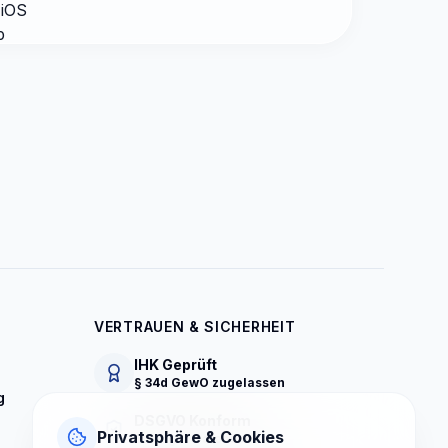
VERTRAUEN & SICHERHEIT
IHK Geprüft
§ 34d GewO zugelassen
g
DSGVO Konform
Privatsphäre & Cookies
Strenger Datenschutz