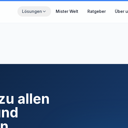
Zum Hauptinhalt springen
Lösungen
Mister Welt
Ratgeber
Über 
THEMENWELTEN
Wähle den Bereich, der gerade für dich relevant ist.
MisterZahn
Zahnzusatzversicherung verständlich erklärt
MisterCover
PKV und Zusatzversicherungen im Überblick
zu allen
MisterInvest
und
Vermögensaufbau mit Struktur
n