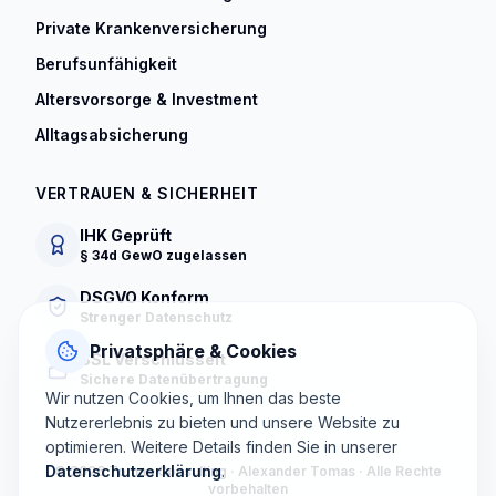
Private Krankenversicherung
Berufsunfähigkeit
Altersvorsorge & Investment
Alltagsabsicherung
VERTRAUEN & SICHERHEIT
IHK Geprüft
§ 34d GewO zugelassen
DSGVO Konform
Strenger Datenschutz
Privatsphäre & Cookies
SSL Verschlüsselt
Sichere Datenübertragung
Wir nutzen Cookies, um Ihnen das beste
Nutzererlebnis zu bieten und unsere Website zu
optimieren. Weitere Details finden Sie in unserer
Datenschutzerklärung
.
©
2026
Tomas Consulting · Alexander Tomas · Alle Rechte
vorbehalten