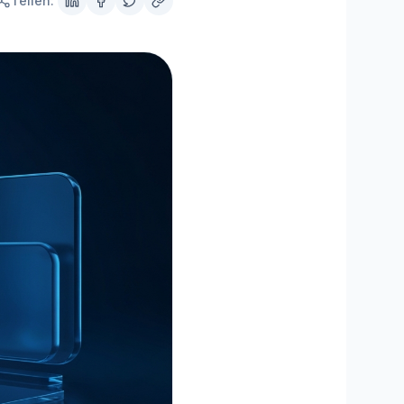
Teilen:
MisterPilot
Strom und Gas optimieren