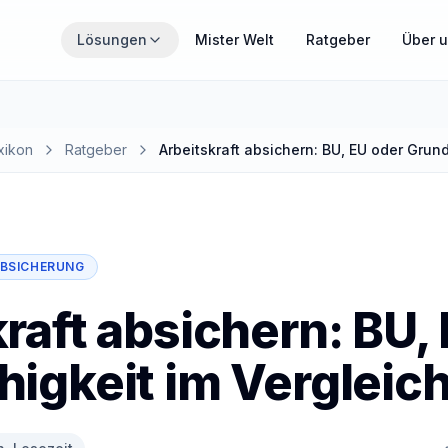
Zum Hauptinhalt springen
Lösungen
Mister Welt
Ratgeber
Über 
THEMENWELTEN
Wähle den Bereich, der gerade für dich relevant ist.
xikon
Ratgeber
Arbeitskraft absichern: BU, EU oder Grund
MisterZahn
Zahnzusatzversicherung verständlich erklärt
BSICHERUNG
MisterCover
PKV und Zusatzversicherungen im Überblick
raft absichern: BU,
igkeit im Vergleic
MisterInvest
Vermögensaufbau mit Struktur