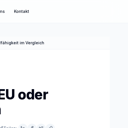
uns
Kontakt
fähigkeit im Vergleich
MisterGuard
Risikoabsicherung für Einkommen und Familie
MisterSecure
Alltagsabsicherung klar strukturiert
 EU oder
h
Mister Gold
Sachwerte und Gold als Ergänzung