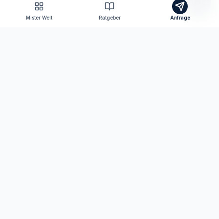
Mister Welt
Ratgeber
Anfrage
Tomas Consulting
Versicherungsmakler nach § 34d GewO
Ihr persönlicher Ansprechpartner für Versicherungen
und Finanzen in Neutraubling und digital bundesweit.
KONTAKT