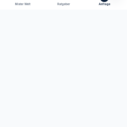
Mister Welt
Ratgeber
Anfrage
Tomas Consulting
Versicherungsmakler nach § 34d GewO
Ihr persönlicher Ansprechpartner für Versicherungen
und Finanzen in Neutraubling und digital bundesweit.
KONTAKT
+49 9401 9282606