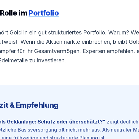
Rolle im
Portfolio
rt Gold in ein gut strukturiertes
Portfolio
. Warum? Weil
ufweist. Wenn die Aktienmärkte einbrechen, bleibt Gold 
ämpfer für Ihr Gesamtvermögen. Experten empfehlen, 
delmetalle zu investieren.
zit & Empfehlung
als Geldanlage: Schutz oder überschätzt?
"
zeigt deutlich
etzliche Basisversorgung oft nicht mehr aus. Als neutraler M
 eine frühzeitige und strukturierte Planung ist.