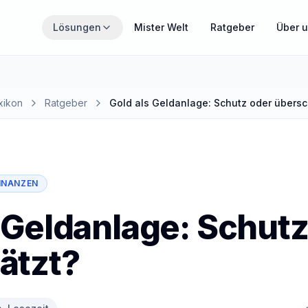
Zum Hauptinhalt springen
Lösungen
Mister Welt
Ratgeber
Über 
THEMENWELTEN
Wähle den Bereich, der gerade für dich relevant ist.
xikon
Ratgeber
Gold als Geldanlage: Schutz oder übersc
MisterZahn
Zahnzusatzversicherung verständlich erklärt
INANZEN
MisterCover
PKV und Zusatzversicherungen im Überblick
 Geldanlage: Schutz
ätzt?
MisterInvest
Vermögensaufbau mit Struktur