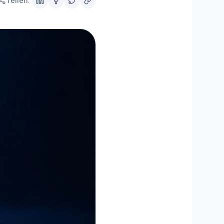
Teilen:
MisterPilot
Strom und Gas optimieren