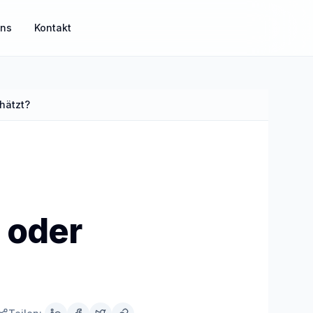
uns
Kontakt
hätzt?
MisterGuard
Risikoabsicherung für Einkommen und Familie
MisterSecure
Alltagsabsicherung klar strukturiert
 oder
Mister Gold
Sachwerte und Gold als Ergänzung