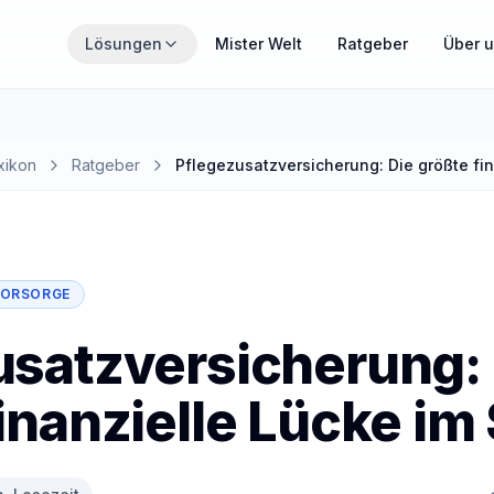
Zum Hauptinhalt springen
Lösungen
Mister Welt
Ratgeber
Über 
THEMENWELTEN
Wähle den Bereich, der gerade für dich relevant ist.
xikon
Ratgeber
Pflegezusatzversicherung: Die größte fi
MisterZahn
Zahnzusatzversicherung verständlich erklärt
ORSORGE
MisterCover
PKV und Zusatzversicherungen im Überblick
usatzversicherung: 
inanzielle Lücke i
MisterInvest
Vermögensaufbau mit Struktur