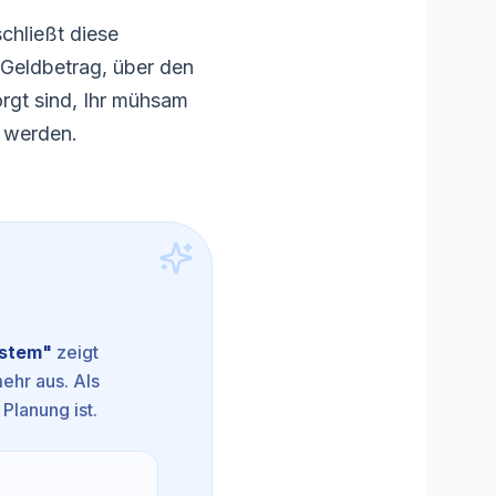
chließt diese
n Geldbetrag, über den
orgt sind, Ihr mühsam
t werden.
ystem
"
zeigt
mehr aus. Als
 Planung ist.