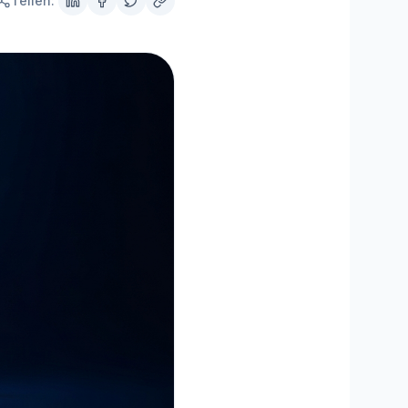
Teilen:
MisterPilot
Strom und Gas optimieren