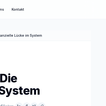
uns
Kontakt
nanzielle Lücke im System
MisterGuard
Risikoabsicherung für Einkommen und Familie
MisterSecure
Alltagsabsicherung klar strukturiert
Die
m System
Mister Gold
Sachwerte und Gold als Ergänzung