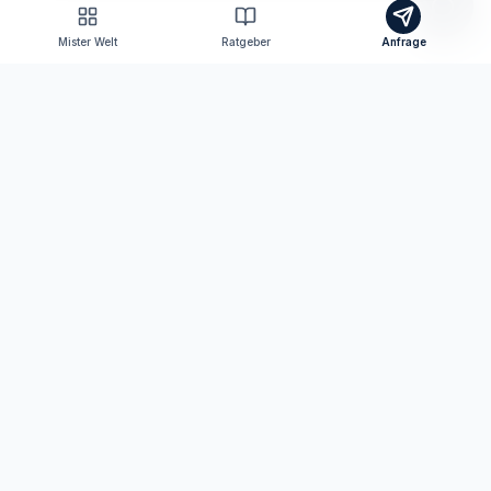
Mister Welt
Ratgeber
Anfrage
Tomas Consulting
Versicherungsmakler nach § 34d GewO
Ihr persönlicher Ansprechpartner für Versicherungen
und Finanzen in Neutraubling und digital bundesweit.
KONTAKT