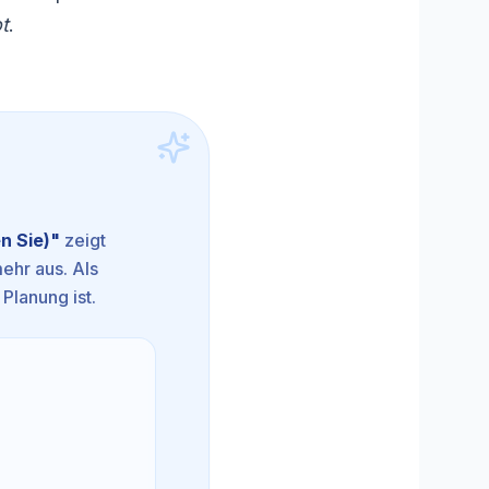
t
.
n Sie)
"
zeigt
mehr aus. Als
 Planung ist.