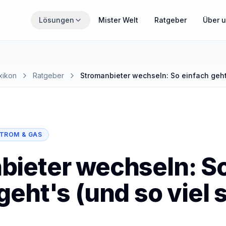
Zum Hauptinhalt springen
Lösungen
Mister Welt
Ratgeber
Über 
THEMENWELTEN
Wähle den Bereich, der gerade für dich relevant ist.
xikon
Ratgeber
Stromanbieter wechseln: So einfach geht'
MisterZahn
Zahnzusatzversicherung verständlich erklärt
TROM & GAS
MisterCover
PKV und Zusatzversicherungen im Überblick
bieter wechseln: S
geht's (und so viel 
MisterInvest
Vermögensaufbau mit Struktur