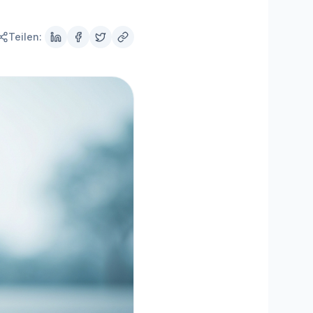
MisterPilot
Strom und Gas optimieren
Teilen: