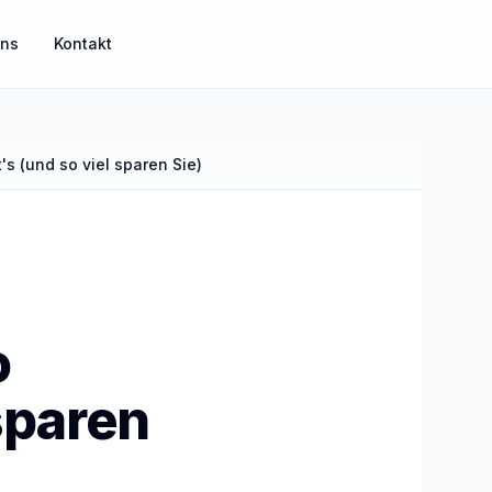
uns
Kontakt
s (und so viel sparen Sie)
MisterGuard
Risikoabsicherung für Einkommen und Familie
MisterSecure
Alltagsabsicherung klar strukturiert
o
sparen
Mister Gold
Sachwerte und Gold als Ergänzung