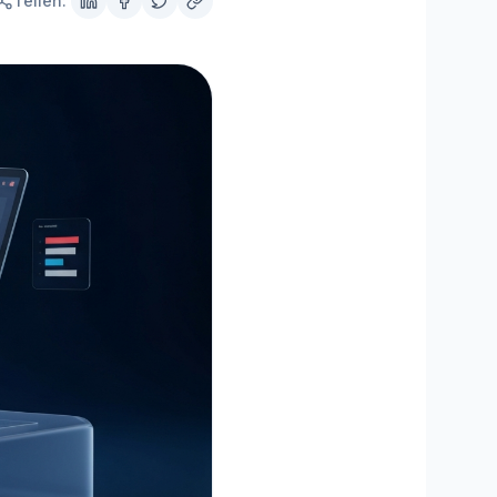
Teilen:
MisterPilot
Strom und Gas optimieren