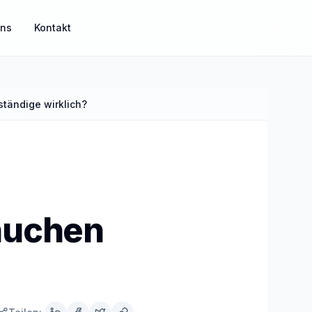
uns
Kontakt
tändige wirklich?
MisterGuard
Risikoabsicherung für Einkommen und Familie
MisterSecure
Alltagsabsicherung klar strukturiert
auchen
Mister Gold
Sachwerte und Gold als Ergänzung