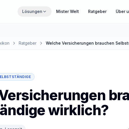
Zum Hauptinhalt springen
Lösungen
Mister Welt
Ratgeber
Über 
THEMENWELTEN
Wähle den Bereich, der gerade für dich relevant ist.
xikon
Ratgeber
Welche Versicherungen brauchen Selbsts
MisterZahn
Zahnzusatzversicherung verständlich erklärt
ELBSTSTÄNDIGE
MisterCover
PKV und Zusatzversicherungen im Überblick
Versicherungen br
ändige wirklich?
MisterInvest
Vermögensaufbau mit Struktur