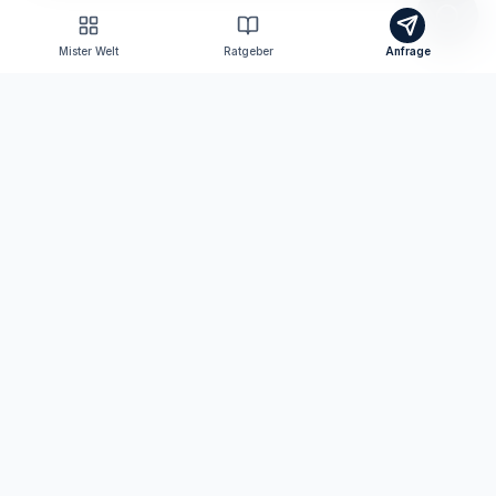
Mister Welt
Ratgeber
Anfrage
Tomas Consulting
Versicherungsmakler nach § 34d GewO
Ihr persönlicher Ansprechpartner für Versicherungen
und Finanzen in Neutraubling und digital bundesweit.
KONTAKT