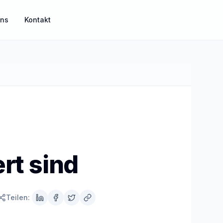
uns
Kontakt
MisterGuard
Risikoabsicherung für Einkommen und Familie
MisterSecure
Alltagsabsicherung klar strukturiert
rt sind
Mister Gold
Sachwerte und Gold als Ergänzung
Teilen: