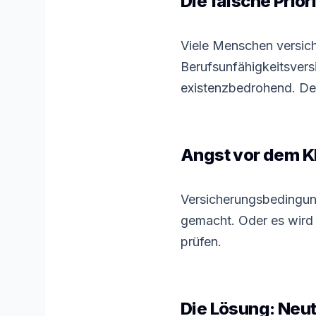
Die falsche Prio
Viele Menschen versich
Berufsunfähigkeitsversi
existenzbedrohend. Der
Angst vor dem K
Versicherungsbedingung
gemacht. Oder es wird 
prüfen.
Die Lösung: Neut