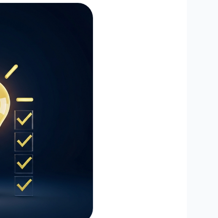
MisterPilot
Strom und Gas optimieren