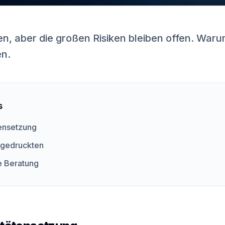
cen, aber die großen Risiken bleiben offen. Waru
en.
s
tensetzung
ngedruckten
e Beratung