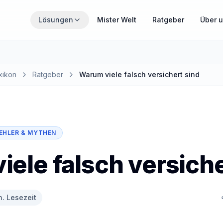
Zum Hauptinhalt springen
Lösungen
Mister Welt
Ratgeber
Über 
THEMENWELTEN
Wähle den Bereich, der gerade für dich relevant ist.
xikon
Ratgeber
Warum viele falsch versichert sind
MisterZahn
Zahnzusatzversicherung verständlich erklärt
EHLER & MYTHEN
MisterCover
PKV und Zusatzversicherungen im Überblick
ele falsch versiche
MisterInvest
Vermögensaufbau mit Struktur
n. Lesezeit