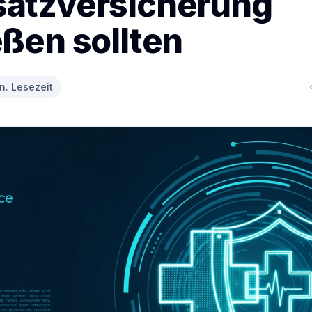
atzversicherung
MisterMed
Internationale Krankenversicherung
ßen sollten
n. Lesezeit