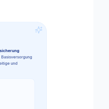
rsicherung
he Basisversorgung
eitige und