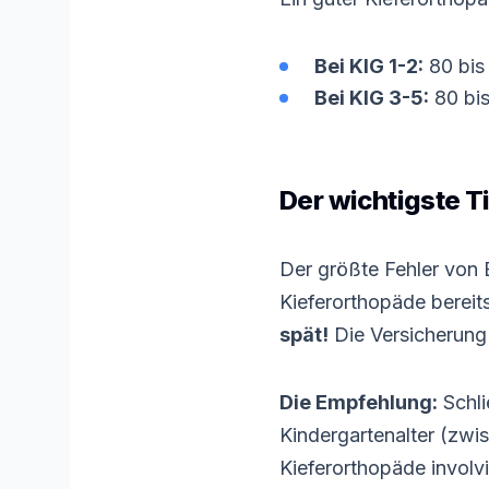
Bei KIG 1-2:
80 bis 
Bei KIG 3-5:
80 bis
Der wichtigste Ti
Der größte Fehler von E
Kieferorthopäde bereits
spät!
Die Versicherung 
Die Empfehlung:
Schli
Kindergartenalter (zwi
Kieferorthopäde involvi