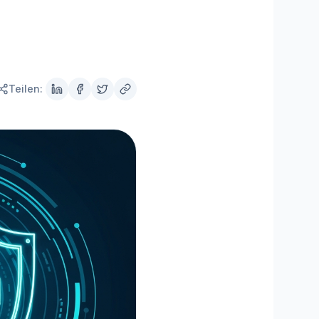
MisterPilot
Strom und Gas optimieren
Teilen: