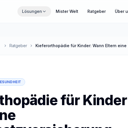
Zum Hauptinhalt springen
Lösungen
Mister Welt
Ratgeber
Über 
THEMENWELTEN
Wähle den Bereich, der gerade für dich relevant ist.
Ratgeber
MisterZahn
Zahnzusatzversicherung verständlich erklärt
MisterCover
ESUNDHEIT
PKV und Zusatzversicherungen im Überblick
rthopädie für Kinde
MisterInvest
ine
Vermögensaufbau mit Struktur