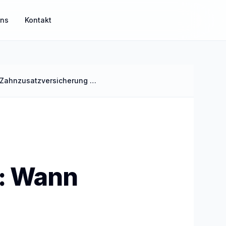
uns
Kontakt
Kieferorthopädie für Kinder: Wann Eltern eine Zahnzusatzversicherung abschließen sollten
MisterGuard
Risikoabsicherung für Einkommen und Familie
MisterSecure
Alltagsabsicherung klar strukturiert
r: Wann
Mister Gold
Sachwerte und Gold als Ergänzung