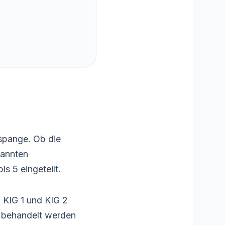
nspange. Ob die
nannten
s 5 eingeteilt.
i KIG 1 und KIG 2
ch behandelt werden