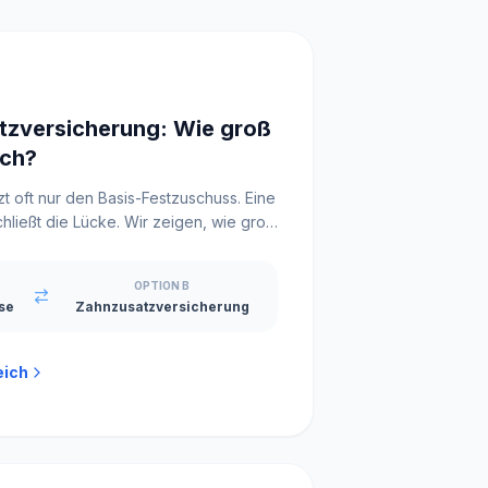
MisterPilot
Strom und Gas optimieren
tzversicherung: Wie groß
ich?
t oft nur den Basis-Festzuschuss. Eine
ließt die Lücke. Wir zeigen, wie groß
OPTION B
se
Zahnzusatzversicherung
eich