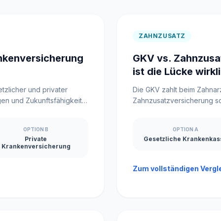
MisterMed
Internationale Krankenversicherung
ZAHNZUSATZ
nkenversicherung
GKV vs. Zahnzusa
ist die Lücke wirkl
tzlicher und privater
Die GKV zahlt beim Zahnarz
gen und Zukunftsfähigkeit
Zahnzusatzversicherung sch
sie ist.
OPTION B
OPTION A
Private
Gesetzliche Krankenkas
Krankenversicherung
Zum vollständigen Vergl