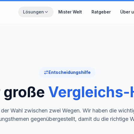
Zum Hauptinhalt springen
Lösungen
Mister Welt
Ratgeber
Über 
THEMENWELTEN
Wähle den Bereich, der gerade für dich relevant ist.
MisterZahn
Zahnzusatzversicherung verständlich erklärt
Entscheidungshilfe
MisterCover
 große
Vergleichs
PKV und Zusatzversicherungen im Überblick
MisterInvest
r der Wahl zwischen zwei Wegen. Wir haben die wichti
Vermögensaufbau mit Struktur
ungsthemen gegenübergestellt, damit du die richtige Wah