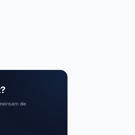
t?
emeinsam die