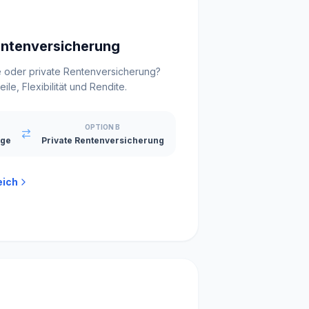
entenversicherung
e oder private Rentenversicherung?
le, Flexibilität und Rendite.
OPTION B
rge
Private Rentenversicherung
eich