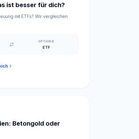
s ist besser für dich?
treuung mit ETFs? Wir vergleichen
OPTION B
ETF
eich
tien: Betongold oder