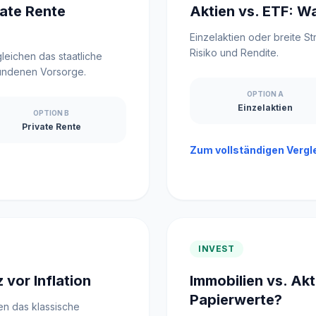
vate Rente
Aktien vs. ETF: Wa
Einzelaktien oder breite S
Risiko und Rendite.
leichen das staatliche
undenen Vorsorge.
OPTION A
Einzelaktien
OPTION B
Private Rente
Zum vollständigen Vergl
INVEST
 vor Inflation
Immobilien vs. Ak
Papierwerte?
en das klassische