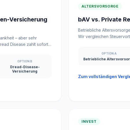
ALTERSVORSORGE
ten-Versicherung
bAV vs. Private R
Betriebliche Altersvorsorg
Wir vergleichen Steuervortei
ankheit – aber sehr
Dread Disease zahlt sofort
OPTION A
Betriebliche Altersvorso
OPTION B
Dread-Disease-
Versicherung
Zum vollständigen Vergl
INVEST