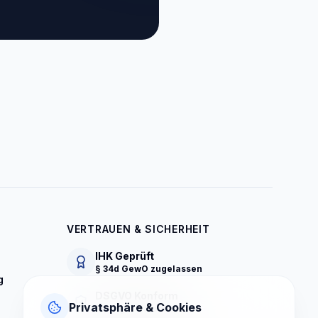
VERTRAUEN & SICHERHEIT
IHK Geprüft
§ 34d GewO zugelassen
g
DSGVO Konform
Privatsphäre & Cookies
Strenger Datenschutz