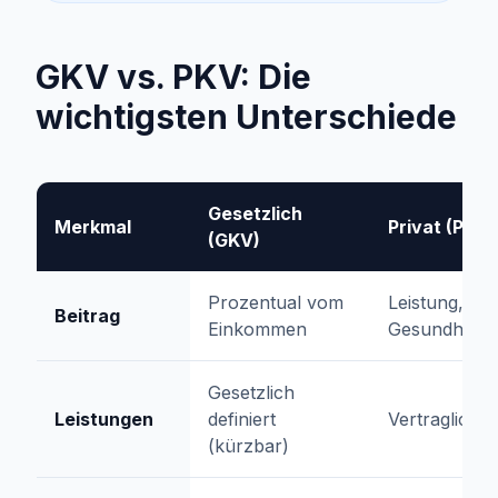
GKV vs. PKV: Die
wichtigsten Unterschiede
Gesetzlich
Merkmal
Privat (PKV)
(GKV)
Prozentual vom
Leistung, Alt
Beitrag
Einkommen
Gesundheit
Gesetzlich
Leistungen
definiert
Vertraglich g
(kürzbar)