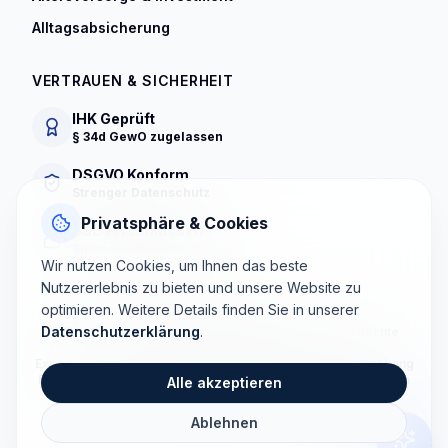
Alltagsabsicherung
VERTRAUEN & SICHERHEIT
IHK Geprüft
§ 34d GewO zugelassen
DSGVO Konform
Strenger Datenschutz
Privatsphäre & Cookies
SSL Verschlüsselt
Sichere Datenübertragung
Wir nutzen Cookies, um Ihnen das beste
Nutzererlebnis zu bieten und unsere Website zu
optimieren. Weitere Details finden Sie in unserer
Datenschutzerklärung
.
©
2026
Tomas Consulting · Alexander Tomas · Alle Rechte
vorbehalten
Experten-Profil
Versicherungsmakler Neutraubling & Umgebung
Ratgeber
Situation analysieren
Bewertungen
Kontakt
Impressum
Alle akzeptieren
Datenschutz
Erstinformation § 15 VersVermV
Ablehnen